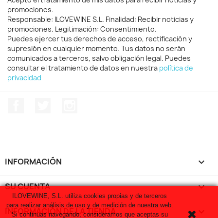
promociones.
Responsable: ILOVEWINE S.L. Finalidad: Recibir noticias y
promociones. Legitimación: Consentimiento.
Puedes ejercer tus derechos de acceso, rectificación y
supresión en cualquier momento. Tus datos no serán
comunicados a terceros, salvo obligación legal. Puedes
consultar el tratamiento de datos en nuestra
política de
privacidad
Facebook
Twitter
Instagram
INFORMACIÓN

SU CUENTA

ILOVEWINE, S.L. utiliza cookies propias y de terceros
para realizar análisis de uso y de medición de nuestra web.
INFORMACIÓN DE LA TIENDA
keyboard_arrow_down
Si continuas navegando, consideramos que aceptas su