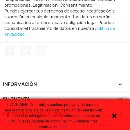
promociones. Legitimación: Consentimiento.
Puedes ejercer tus derechos de acceso, rectificación y
supresión en cualquier momento. Tus datos no serán
comunicados a terceros, salvo obligación legal. Puedes
consultar el tratamiento de datos en nuestra
política de
privacidad
Facebook
Twitter
Instagram
INFORMACIÓN

SU CUENTA

ILOVEWINE, S.L. utiliza cookies propias y de terceros
para realizar análisis de uso y de medición de nuestra web.
INFORMACIÓN DE LA TIENDA
keyboard_arrow_down
Si continuas navegando, consideramos que aceptas su
uso. Puedes cambiar la configuración u obtener más
© ILOVEWINE, S.L. Todos los Derechos Reservados.
información
aquí
.